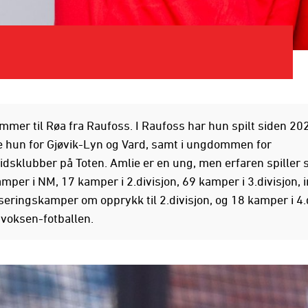
mmer til Røa fra Raufoss. I Raufoss har hun spilt siden 202
te hun for Gjøvik-Lyn og Vard, samt i ungdommen for
dsklubber på Toten. Amlie er en ung, men erfaren spiller 
amper i NM, 17 kamper i 2.divisjon, 69 kamper i 3.divisjon, 
iseringskamper om opprykk til 2.divisjon, og 18 kamper i 4.
 voksen-fotballen.