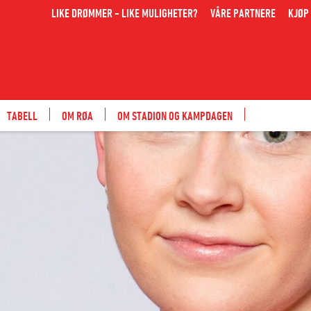
LIKE DRØMMER - LIKE MULIGHETER?
VÅRE PARTNERE
KJØP 
TABELL
OM RØA
OM STADION OG KAMPDAGEN