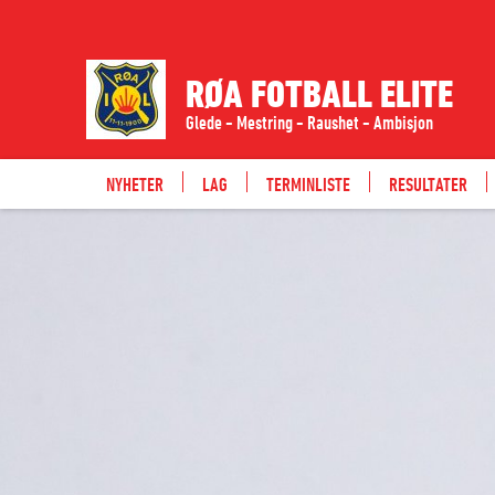
RØA FOTBALL ELITE
Glede - Mestring - Raushet - Ambisjon
NYHETER
LAG
TERMINLISTE
RESULTATER