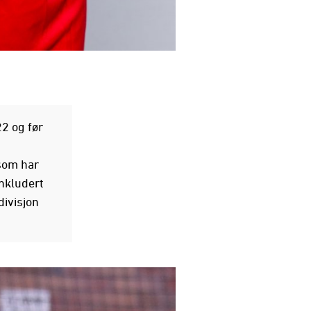
2 og før
som har
inkludert
divisjon