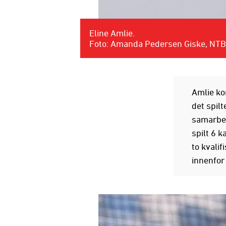
Eline Amlie.
Foto: Amanda Pedersen Giske, NTB
Amlie ko
det spil
samarbei
spilt 6 k
to kvalif
innenfor