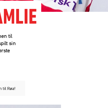
AMLIE
en til
pilt sin
ørste
 til Røa!