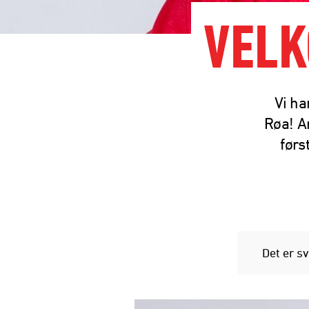
VELK
Vi ha
Røa! Am
førs
Det er s