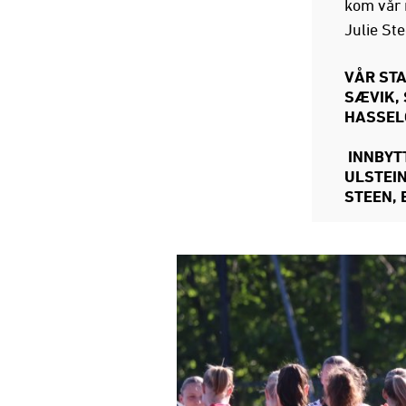
kom vår 
Julie St
VÅR ST
SÆVIK, 
HASSELG
INNBYT
ULSTEIN
STEEN,