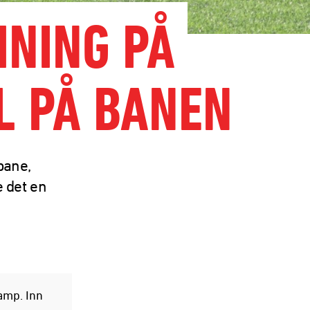
MNING PÅ
L PÅ BANEN
bane,
 det en
kamp. Inn