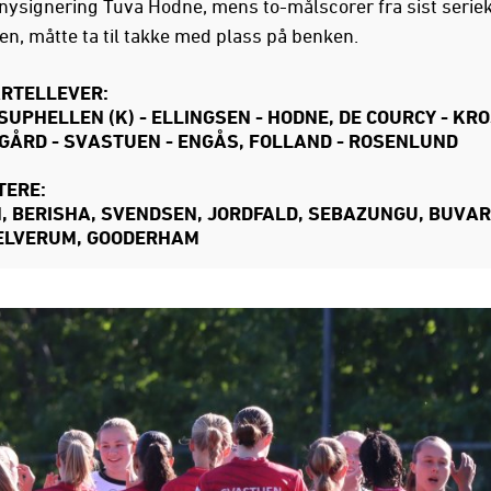
nysignering Tuva Hodne, mens to-målscorer fra sist serie
een, måtte ta til takke med plass på benken.
ARTELLEVER:
SUPHELLEN (K) - ELLINGSEN - HODNE, DE COURCY - KRO
ÅRD - SVASTUEN - ENGÅS, FOLLAND - ROSENLUND
TERE:
, BERISHA, SVENDSEN, JORDFALD, SEBAZUNGU, BUVAR
 ELVERUM, GOODERHAM