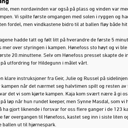
ang
inte, men nordavinden var også på plass og vinden var me
mpen. Vi spilte første omgangen med solen i ryggen og h
iten fordel, men vindkastene bidro til at ballen fløy både hit
lagene hadde tatt og følt litt på hverandre de første 5 minu
 mer over styringen i kampen. Hønefoss sto høyt og vi ble
første 20.minuttene. Selv om Hønefoss presset skapte de i
på utfordring for Hildegunn i målet vårt.
n klare instruksjoner fra Geir, Julie og Russel på sidelinjen 
 kampen når det nærmet seg halvtimen spilt og resten av 
ar det vi som kjørte kampen. Kaja kom svært nære å gi os
 på løp når hun rundet keeper, men Synne Masdal, som vi 
å ha gjort liknende i forsvar for oss flere ganger i de 123
e før overgangen til Hønefoss, kastet seg inn i siste liten o
 ballen ut til hjørnespark.