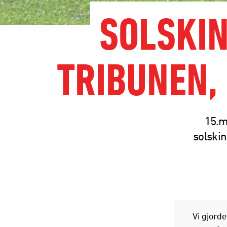
SOLSKIN
TRIBUNEN,
15.m
solski
Vi gjorde