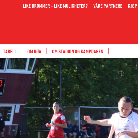
LIKE DRØMMER - LIKE MULIGHETER?
VÅRE PARTNERE
KJØP 
TABELL
OM RØA
OM STADION OG KAMPDAGEN