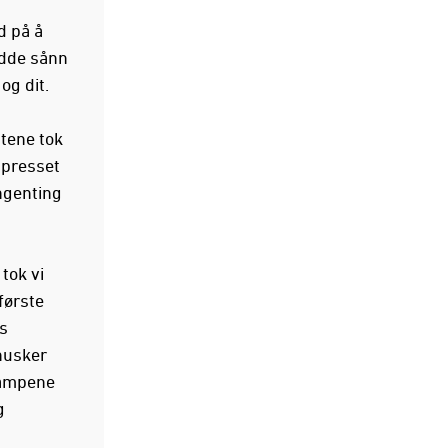
d på å
adde sånn
 og dit.
ttene tok
 presset
ngenting
tok vi
første
s
husker
 kampene
g