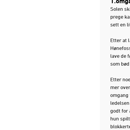
1.omg
Solen sk
prege ka
sett en l
Etter at 
Hønefoss
lave de 
som bød 
Etter noe
mer over
omgang v
ledelsen
godt for 
hun spilt
blokkerte