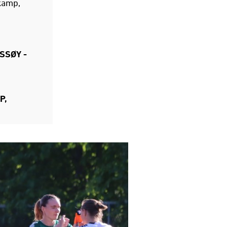
kamp,
SSØY -
P,