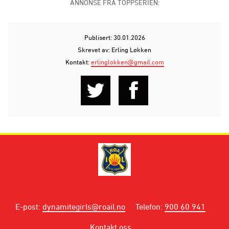
ANNONSE FRA TOPPSERIEN:
Publisert: 30.01.2026
Skrevet av: Erling Løkken
Kontakt:
erlinglokken@gmail.com
E-post
:
dynamitegirls@roail.no
Telefon
:
900 60 941
Kontakt oss