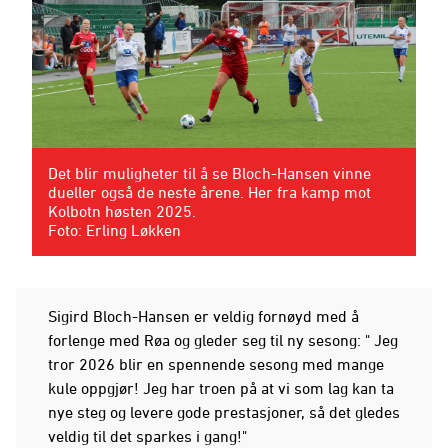
Det blir muligheter til å se Bloch-Hansen vinne
dueller også de neste årene. Her fra kamp mot
Kolbotn høsten 2025.
Foto: Erling Løkken
Sigird Bloch-Hansen er veldig fornøyd med å
forlenge med Røa og gleder seg til ny sesong: " Jeg
tror 2026 blir en spennende sesong med mange
kule oppgjør! Jeg har troen på at vi som lag kan ta
nye steg og levere gode prestasjoner, så det gledes
veldig til det sparkes i gang!"