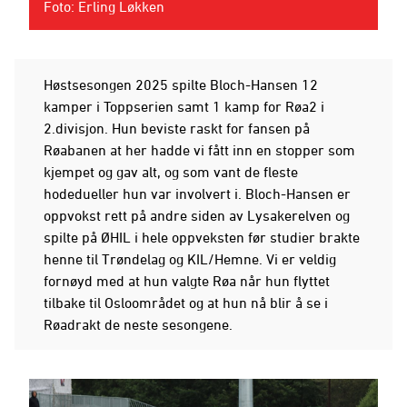
Foto: Erling Løkken
Høstsesongen 2025 spilte Bloch-Hansen 12
kamper i Toppserien samt 1 kamp for Røa2 i
2.divisjon. Hun beviste raskt for fansen på
Røabanen at her hadde vi fått inn en stopper som
kjempet og gav alt, og som vant de fleste
hodedueller hun var involvert i. Bloch-Hansen er
oppvokst rett på andre siden av Lysakerelven og
spilte på ØHIL i hele oppveksten før studier brakte
henne til Trøndelag og KIL/Hemne. Vi er veldig
fornøyd med at hun valgte Røa når hun flyttet
tilbake til Osloområdet og at hun nå blir å se i
Røadrakt de neste sesongene.