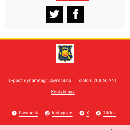
E-post
:
dynamitegirls@roail.no
Telefon
:
900 60 941
Kontakt oss
Facebook
Instagram
X
TikTok