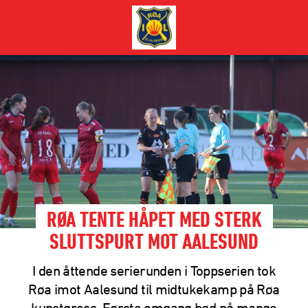
RØA TENTE HÅPET MED STERK
SLUTTSPURT MOT AALESUND
I den åttende serierunden i Toppserien tok
Røa imot Aalesund til midtukekamp på Røa
kunstgress. Første omgang bød på mange