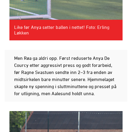
Like før Anya setter ballen i nettet! Foto: Erling
Løkken
Men Røa ga aldri opp. Først reduserte Anya De
Courcy etter aggressivt press og godt forarbeid,
før Ragne Svastuen sendte inn 2–3 fra enden av
midtsirkelen bare minutter senere. Hjemmelaget
skapte ny spenning i sluttminuttene og presset på
for utligning, men Aalesund holdt unna.