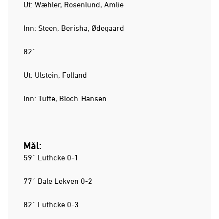
Ut: Wæhler, Rosenlund, Amlie
Inn: Steen, Berisha, Ødegaard
82´
Ut: Ulstein, Folland
Inn: Tufte, Bloch-Hansen
Mål:
59´ Luthcke 0-1
77´ Dale Lekven 0-2
82´ Luthcke 0-3