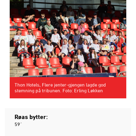
Thon Hotels, Flere jenter-gjengen lagde god
stemning på tribunen. Foto: Erling Løkken
Røas bytter:
59´