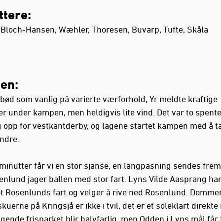
ttere:
 Bloch-Hansen, Wæhler, Thoresen, Buvarp, Tufte, Skåla
en:
 bød som vanlig på varierte værforhold, Yr meldte kraftige
r under kampen, men heldigvis lite vind. Det var to spent
eg opp for vestkantderby, og lagene startet kampen med å ta
ndre.
.minutter får vi en stor sjanse, en langpasning sendes fre
enlund jager ballen med stor fart. Lyns Vilde Aasprang har
t Rosenlunds fart og velger å rive ned Rosenlund. Domme
lskuerne på Kringsjå er ikke i tvil, det er et soleklart direkte 
gende frisparket blir halvfarlig, men Odden i Lyns mål får t