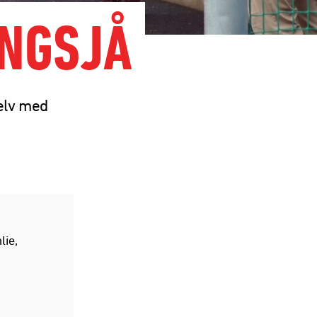
INGSJÅ
Selv med
lie,