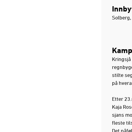
Innby
Solberg,
Kamp
Kringsjå
regnbyge
stilte s
på hvera
Etter 23
Kaja Ros
sjans mo
fleste ti
Det påføl