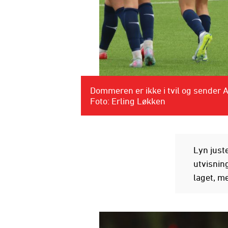
Dommeren er ikke i tvil og sender 
Foto: Erling Løkken
Lyn juste
utvisnin
laget, me