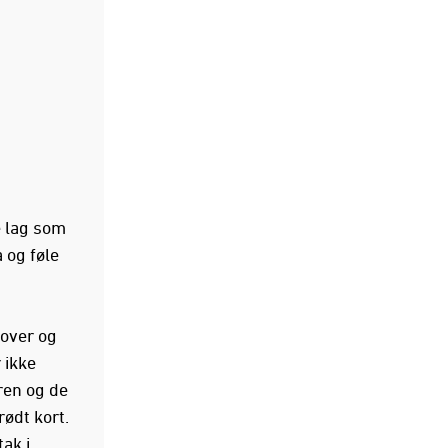
e lag som
 og føle
mover og
 ikke
ren og de
rødt kort.
ak i