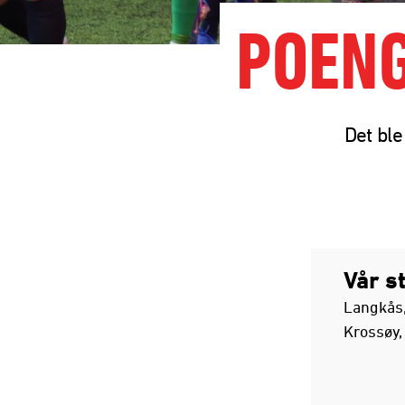
POENG
Det ble
Vår s
Langkås,
Krossøy,