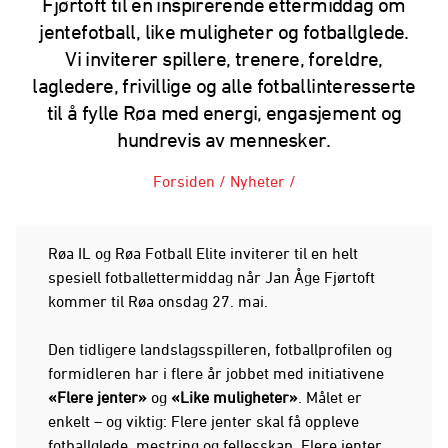
Fjørtoft til en inspirerende ettermiddag om
jentefotball, like muligheter og fotballglede.
Vi inviterer spillere, trenere, foreldre,
lagledere, frivillige og alle fotballinteresserte
til å fylle Røa med energi, engasjement og
hundrevis av mennesker.
Forsiden
/
Nyheter
/
Røa IL og Røa Fotball Elite inviterer til en helt
spesiell fotballettermiddag når Jan Åge Fjørtoft
kommer til Røa onsdag 27. mai.
Den tidligere landslagsspilleren, fotballprofilen og
formidleren har i flere år jobbet med initiativene
«Flere jenter»
og
«Like muligheter»
. Målet er
enkelt – og viktig: Flere jenter skal få oppleve
fotballglede, mestring og fellesskap. Flere jenter