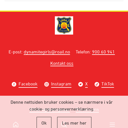
E-post
:
dynamitegirls@roail.no
Telefon
:
900 60 941
Kontakt oss
Facebook
Instagram
X
TikTok
Denne nettsiden bruker cookies – se nærmere i vår
cookie- og personvernerklæring.
Vilkår og betingelser
Personvern
Ok
Les mer her