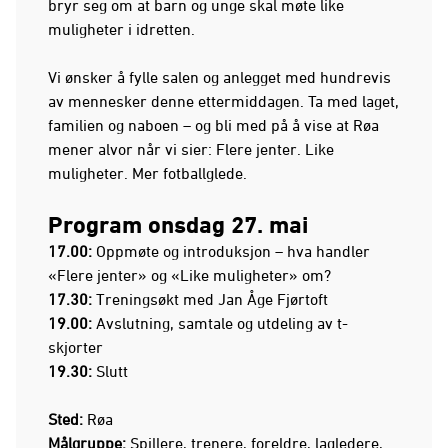
bryr seg om at barn og unge skal møte like
muligheter i idretten.
Vi ønsker å fylle salen og anlegget med hundrevis
av mennesker denne ettermiddagen. Ta med laget,
familien og naboen – og bli med på å vise at Røa
mener alvor når vi sier: Flere jenter. Like
muligheter. Mer fotballglede.
Program onsdag 27. mai
17.00:
Oppmøte og introduksjon – hva handler
«Flere jenter» og «Like muligheter» om?
17.30:
Treningsøkt med Jan Åge Fjørtoft
19.00:
Avslutning, samtale og utdeling av t-
skjorter
19.30:
Slutt
Sted:
Røa
Målgruppe:
Spillere, trenere, foreldre, lagledere,