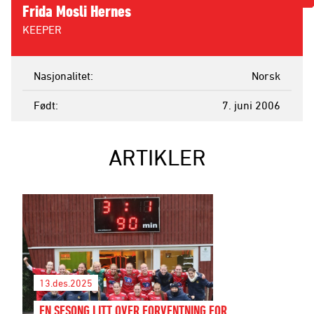
Frida Mosli Hernes
KEEPER
Nasjonalitet
Norsk
Født
7. juni 2006
ARTIKLER
13.des.2025
EN SESONG LITT OVER FORVENTNING FOR