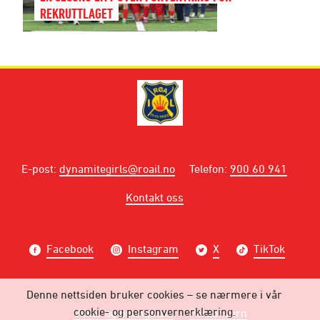
REKRUTTLAGET
E-post
:
dynamitegirls@roail.no
Telefon
:
900 60 941
Kontakt oss
Facebook
Instagram
X
TikTok
Denne nettsiden bruker cookies – se nærmere i vår
cookie- og personvernerklæring.
Vilkår og betingelser
Personvern